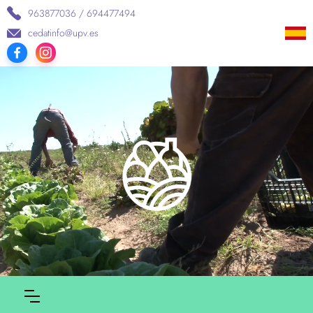
963877036 / 694477494
cedatinfo@upv.es
963877036 / 694477494
cedatinfo@upv.es