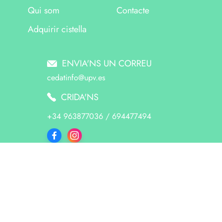
Qui som
Contacte
Adquirir cistella
ENVIA'NS UN CORREU
cedatinfo@upv.es
CRIDA'NS
+34 963877036 / 694477494