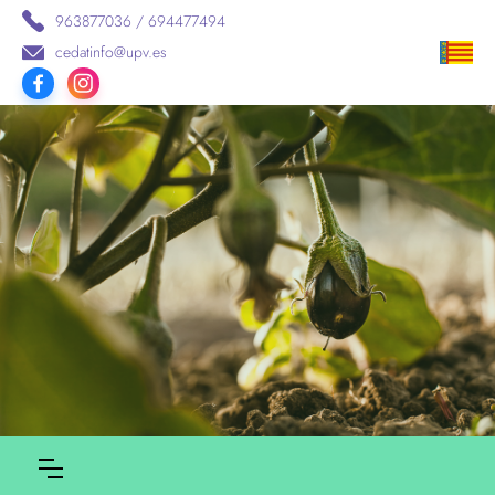
963877036 / 694477494
cedatinfo@upv.es